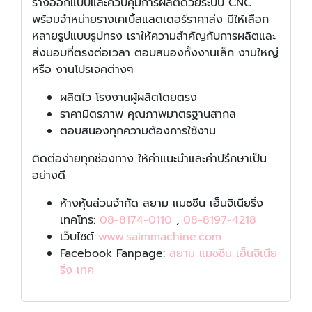
รางออกแบบและควบคุมการผลิตด้วยระบบ CNC
พร้อมจำหน่ายรางเคเบิ้ลแลดเดอร์ราคาส่ง มีให้เลือก
หลายรูปแบบรูปทรง เราให้ความสำคัญกับการผลิตและ
ส่งมอบที่ตรงต่อเวลา ตอบสนองทั้งงานเล็ก งานใหญ่
หรือ งานโปรเจคต่างๆ
ผลิตไว โรงงานผู้ผลิตโดยตรง
ราคามิตรภาพ คุณภาพมาตรฐานสากล
ตอบสนองทุกความต้องการใช้งาน
ติดต่อง่ายทุกช่องทาง ให้คำแนะนำและคำปรึกษาเป็น
อย่างดี
ห้างหุ้นส่วนจำกัด สยาม แมชชีน เอ็นจิเนียริ่ง
เทคโทร:
08-8174-0110
,
08-8197-4218
เว็บไซต์
www.saimmachine.com
Facebook Fanpage:
สยาม แมชชีน เอ็นจิเนีย
ริ่ง เทค