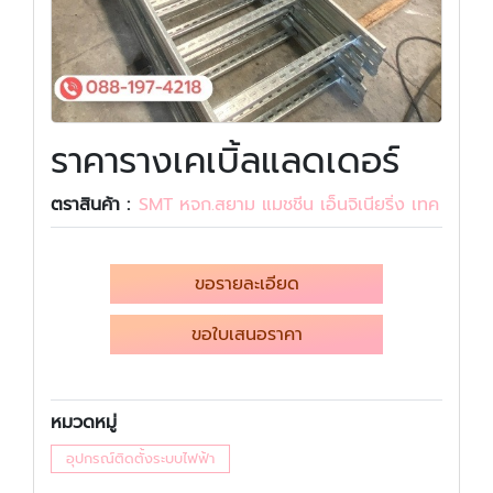
ราคารางเคเบิ้ลแลดเดอร์
ตราสินค้า :
SMT หจก.สยาม แมชชีน เอ็นจิเนียริ่ง เทค
ขอรายละเอียด
ขอใบเสนอราคา
หมวดหมู่
อุปกรณ์ติดตั้งระบบไฟฟ้า