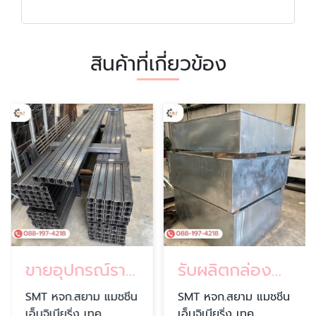
สินค้าที่เกี่ยวข้อง
ขายอุปกรณ์รางไฟฟ้า ราคาส่ง
รับผลิตกล่องพลูบ๊อกซ์
SMT หจก.สยาม แมชชีน
SMT หจก.สยาม แมชชีน
เอ็นจิเนียริ่ง เทค
เอ็นจิเนียริ่ง เทค