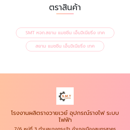
ตราสินค้า
SMT หจก.สยาม แมชชีน เอ็นจิเนียริ่ง เทค
สยาม แมชชีน เอ็นจิเนียริ่ง เทค
โรงงานผลิตรางวายเวย์ อุปกรณ์รางไฟ ระบบ
ไฟฟ้า
7/6 หมู่ที่ 3 ตำบลบางกระเจ้า อำเภอเมืองสมุทรสาคร